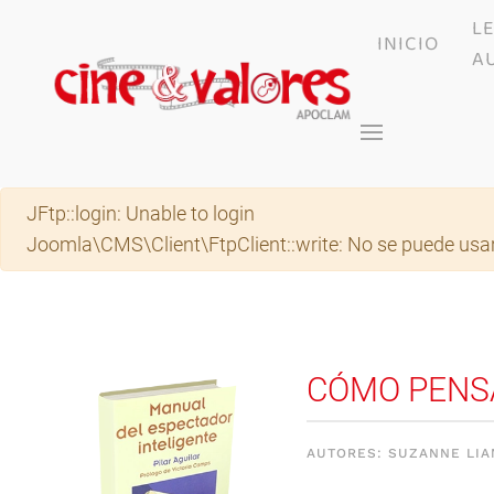
L
INICIO
Skip to main content
A
Advertencia
JFtp::login: Unable to login
Joomla\CMS\Client\FtpClient::write: No se puede usar
CÓMO PENSA
AUTORES: SUZANNE LIAN