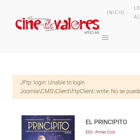
L
INICIO
Skip to main content
A
Advertencia
JFtp::login: Unable to login
Joomla\CMS\Client\FtpClient::write: No se puede
EL PRINCIPITO
ESO - Primer Ciclo