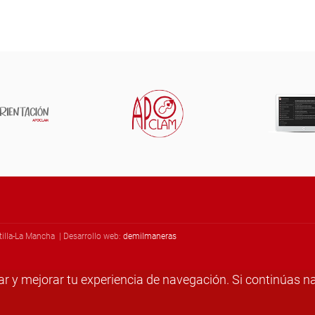
illa-La Mancha | Desarrollo web:
demilmaneras
izar y mejorar tu experiencia de navegación. Si continúa