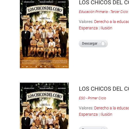
LOS CHICOS DEL 
Educación Primaria - Tercer Ciclo
Valores:
Derecho a la educa
Esperanza
|
Ilusión
Descargar
LOS CHICOS DEL 
ESO - Primer Ciclo
Valores:
Derecho a la educa
Esperanza
|
Ilusión