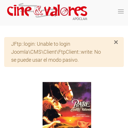
Skip to main content
×
Advertencia
JFtp::login: Unable to login
Joomla\CMS\Client\FtpClient::write: No
se puede usar el modo pasivo.