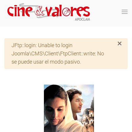
Skip to main content
×
Advertencia
JFtp::login: Unable to login
Joomla\CMS\Client\FtpClient::write: No
se puede usar el modo pasivo.