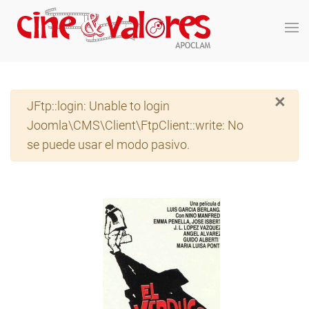
Skip to main content
×
Advertencia
JFtp::login: Unable to login
Joomla\CMS\Client\FtpClient::write: No
se puede usar el modo pasivo.