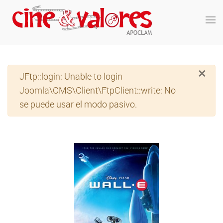
Skip to main content
×
Advertencia
JFtp::login: Unable to login
Joomla\CMS\Client\FtpClient::write: No
se puede usar el modo pasivo.