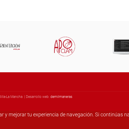
illa-La Mancha | Desarrollo web:
demilmaneras
izar y mejorar tu experiencia de navegación. Si continúa