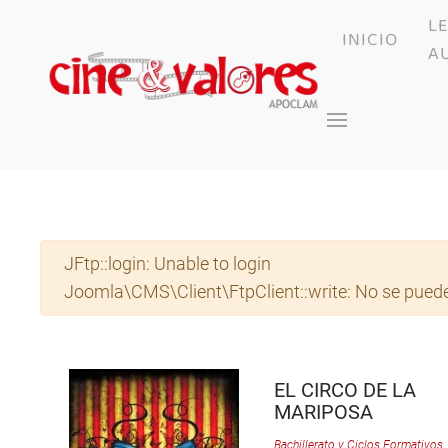
L
INICIO
Skip to main content
A
Advertencia
JFtp::login: Unable to login
Joomla\CMS\Client\FtpClient::write: No se puede
EL CIRCO DE LA
MARIPOSA
Bachillerato y Ciclos Formativos