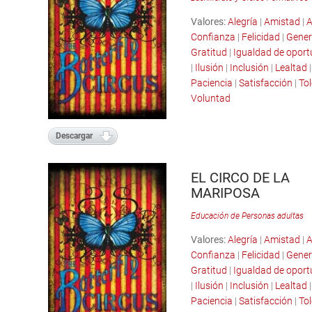
Valores:
Alegría
|
Amistad
|
A
Confianza
|
Felicidad
|
Gener
Gratitud
|
Igualdad de opor
|
Ilusión
|
Inclusión
|
Lealtad
Paciencia
|
Satisfacción
|
Tol
Voluntad
Descargar
EL CIRCO DE LA
MARIPOSA
Educación de Personas adultas
Valores:
Alegría
|
Amistad
|
A
Confianza
|
Felicidad
|
Gener
Gratitud
|
Igualdad de opor
|
Ilusión
|
Inclusión
|
Lealtad
Paciencia
|
Satisfacción
|
Tol