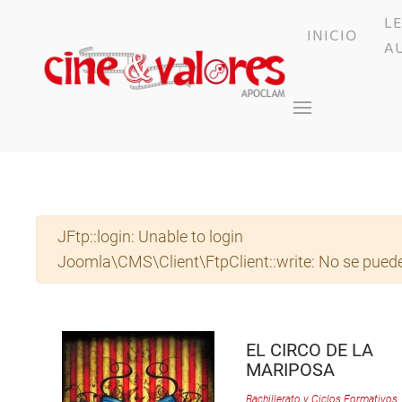
L
INICIO
Skip to main content
A
Advertencia
JFtp::login: Unable to login
Joomla\CMS\Client\FtpClient::write: No se puede
EL CIRCO DE LA
MARIPOSA
Bachillerato y Ciclos Formativos