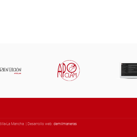
illa-La Mancha | Desarrollo web:
demilmaneras