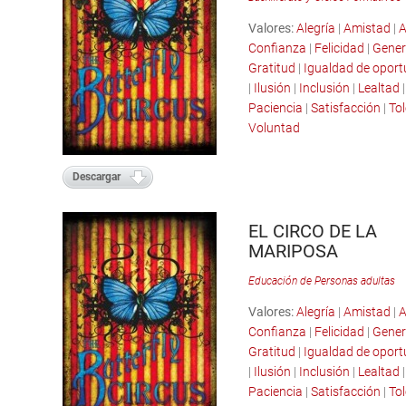
Valores:
Alegría
|
Amistad
|
A
Confianza
|
Felicidad
|
Gener
Gratitud
|
Igualdad de opor
|
Ilusión
|
Inclusión
|
Lealtad
Paciencia
|
Satisfacción
|
Tol
Voluntad
Descargar
EL CIRCO DE LA
MARIPOSA
Educación de Personas adultas
Valores:
Alegría
|
Amistad
|
A
Confianza
|
Felicidad
|
Gener
Gratitud
|
Igualdad de opor
|
Ilusión
|
Inclusión
|
Lealtad
Paciencia
|
Satisfacción
|
Tol