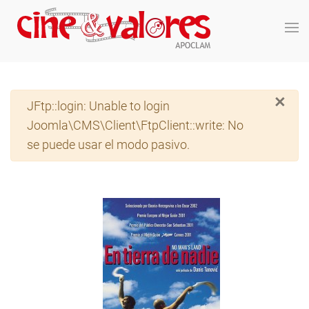
Skip to main content
×
Advertencia
JFtp::login: Unable to login
Joomla\CMS\Client\FtpClient::write: No
se puede usar el modo pasivo.