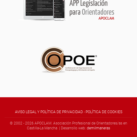
AVISO LEGAL Y POLÍTICA DE PRIVACIDAD
-
POLÍTICA DE COOKIES
© 2002 -
2026
APOCLAM. Asociación Profesional de Orientadores/as en
Castilla-La Mancha | Desarrollo web:
demilmaneras