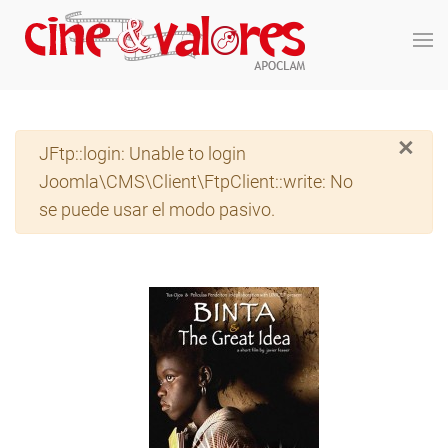
Skip to main content
×
Advertencia
JFtp::login: Unable to login
Joomla\CMS\Client\FtpClient::write: No
se puede usar el modo pasivo.