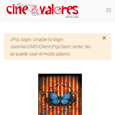
Skip to main content
×
Advertencia
JFtp::login: Unable to login
Joomla\CMS\Client\FtpClient::write: No
se puede usar el modo pasivo.