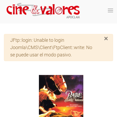
Skip to main content
×
Advertencia
JFtp::login: Unable to login
Joomla\CMS\Client\FtpClient::write: No
se puede usar el modo pasivo.